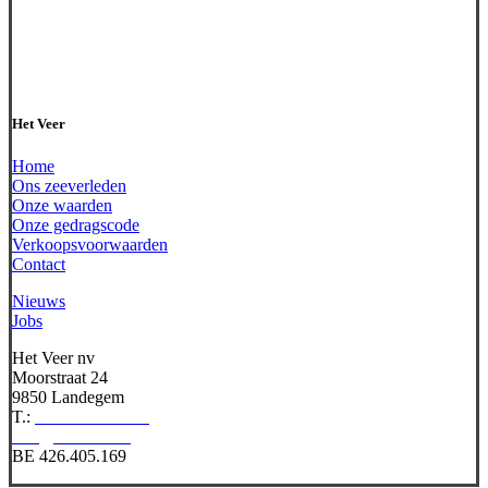
Het Veer
Home
Ons zeeverleden
Onze waarden
Onze gedragscode
Verkoopsvoorwaarden
Contact
Nieuws
Jobs
Het Veer nv
Moorstraat 24
9850 Landegem
T.:
+32 9 380 21 09
info@het-veer.be
BE 426.405.169